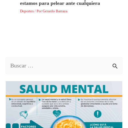
estamos para pelear ante cualquiera
Deportes
/ Por
Gerardo Barraza
B
u
s
c
a
r