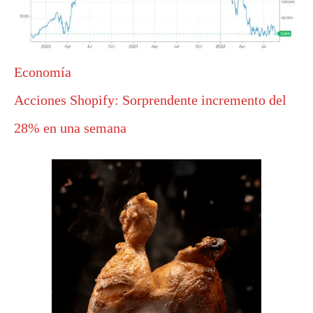
Economía
Acciones Shopify: Sorprendente incremento del
28% en una semana