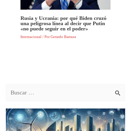
Rusia y Ucrania: por qué Biden cruzó
una peligrosa línea al decir que Putin
«no puede seguir en el poder»
Internacional
/ Por
Gerardo Barraza
B
u
s
c