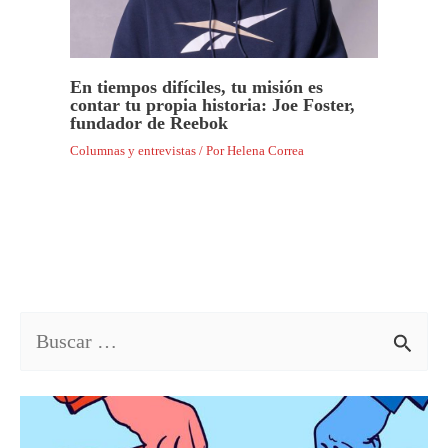
En tiempos difíciles, tu misión es
contar tu propia historia: Joe Foster,
fundador de Reebok
Columnas y entrevistas
/ Por
Helena Correa
B
u
s