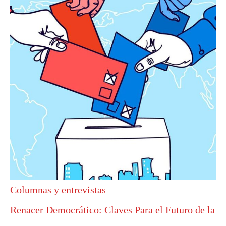
c
a
r
p
o
r
:
Columnas y entrevistas
Renacer Democrático: Claves Para el Futuro de la