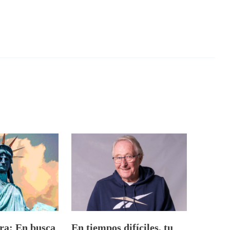
a: En busca
En tiempos difíciles, tu