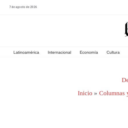
Ir
7 de agosto de 2026
al
contenido
Latinoamérica
Internacional
Economía
Cultura
De
Inicio
Columnas y