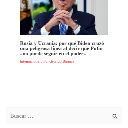
Rusia y Ucrania: por qué Biden cruzó
una peligrosa línea al decir que Putin
«no puede seguir en el poder»
Internacional
/ Por
Gerardo Barraza
B
u