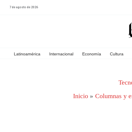
Ir
7 de agosto de 2026
al
contenido
Latinoamérica
Internacional
Economía
Cultura
Tecn
Inicio
Columnas y en