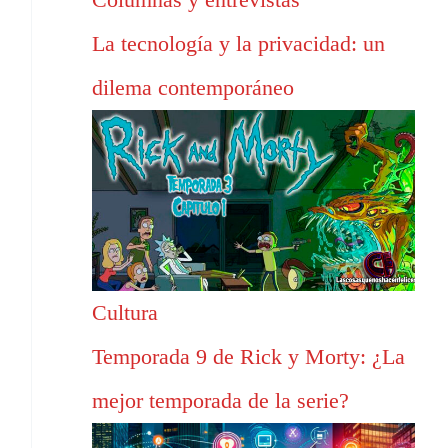
La tecnología y la privacidad: un
dilema contemporáneo
Cultura
Temporada 9 de Rick y Morty: ¿La
mejor temporada de la serie?