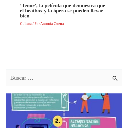
‘Tenor’, la película que demuestra que
el beatbox y la ópera se pueden llevar
bien
Cultura
/ Por
Antonia Guerra
B
u
s
c
a