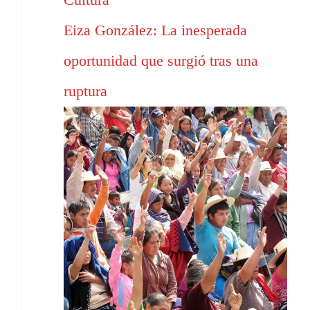
Eiza González: La inesperada
oportunidad que surgió tras una
ruptura