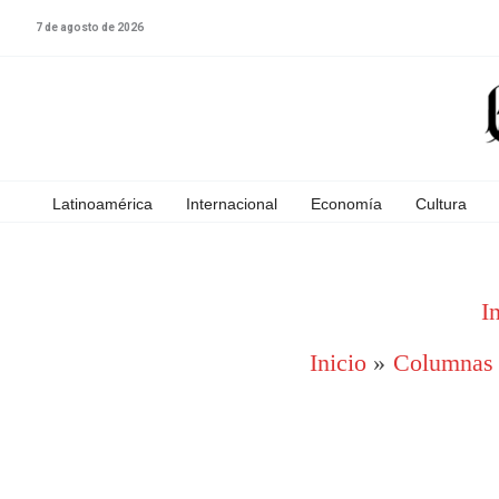
Ir
7 de agosto de 2026
al
contenido
Latinoamérica
Internacional
Economía
Cultura
I
Inicio
Columnas y