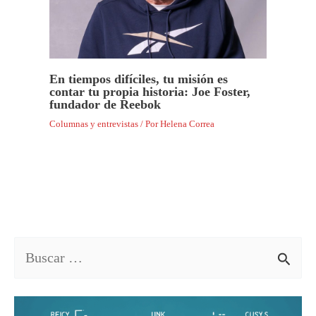
En tiempos difíciles, tu misión es
contar tu propia historia: Joe Foster,
fundador de Reebok
Columnas y entrevistas
/ Por
Helena Correa
B
u
s