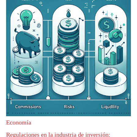
c
a
r
p
o
r
:
Economía
Regulaciones en la industria de inversión: